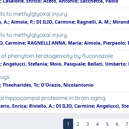
; Casalone, Enrico; Aceto, Antonio; Sacchetta, Paolo
 to methylglyoxal injury
, A.; Aimola, P.; DI ILIO, Carmine; Ragnelli, A. M.; Miran
 to methylglyoxal injury.
, Carmine; RAGNELLI ANNA, Maria; Aimola, Pierpaolo; Bu
 of phenytoin teratogenicity by fluconazole.
; Angelucci, Stefania; Moio, Pasquale; Bellati, Umberto;
rugs.
o; Theoharides, Tc; D'Orazio, Nicolantonio
ial hippocampal proteome in brain aging
terio, Enrica; Riviello, A.; DI ILIO, Carmine; Angelucci, St
1
2
3
4
5
6
7