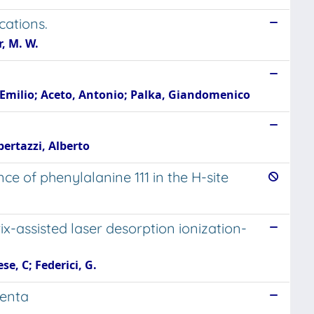
cations.
r, M. W.
 Emilio; Aceto, Antonio; Palka, Giandomenico
bertazzi, Alberto
e of phenylalanine 111 in the H-site
x-assisted laser desorption ionization-
e, C; Federici, G.
centa