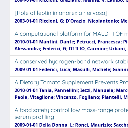
2004-01-01 Riccioni, Graziano; Menna, V; Lambo, 
[Role of leptin in anorexia nervosa]
2003-01-01 Riccioni, G; D'Orazio, Nicolantonio; 
A computational platform for MALDI-TOF m
2010-01-01 Mantini, Dante; Petrucci, Francesca; 
Alessandra; Federici, G; DI ILIO, Carmine; Urbani
A conserved hydrogen-bond network stabiliz
2009-01-01 Federici, Luca; Masulli, Michele; Gianni
A Dietary Tomato Supplement Prevents Pr
2010-01-01 Tania, Pannellini; Iezzi, Manuela; Marce
Paola, Vitaglione; Vincenzo, Fogliano; Piantelli, 
A food safety control low mass-range proteo
serum profiling
2009-01-01 Della Donna, L; Ronci, Maurizio; Sacchet