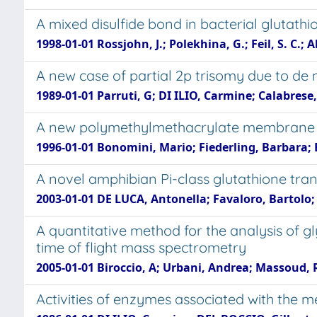
A mixed disulfide bond in bacterial glutathi
1998-01-01 Rossjohn, J.; Polekhina, G.; Feil, S. C.;
A new case of partial 2p trisomy due to de n
1989-01-01 Parruti, G; DI ILIO, Carmine; Calabre
A new polymethylmethacrylate membrane f
1996-01-01 Bonomini, Mario; Fiederling, Barbara; B
A novel amphibian Pi-class glutathione tran
2003-01-01 DE LUCA, Antonella; Favaloro, Bartolo; 
A quantitative method for the analysis of g
time of flight mass spectrometry
2005-01-01 Biroccio, A; Urbani, Andrea; Massoud, R;
Activities of enzymes associated with the me