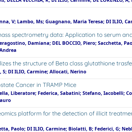
Ms; DELLA VECCHIA, R; DI ILIO, Carmine; DE LORENZO, A; 
Menna, V; Lambo, Ms; Guagnano, Maria Teresa; DI ILIO, C
ass spectrometry data: Application to serum an
Pieragostino, Damiana; DEL BOCCIO, Piero; Sacchetta, Pao
, Andrea
es the structure of Beta class glutathione trasfe
, S; DI ILIO, Carmine; Allocati, Nerino
ostate Cancer in TRAMP Mice
lla, Liberatore; Federica, Sabatini; Stefano, Iacobelli; C
Mauro
mics platform for the detection of illicit treat
ta, Paolo; DI ILIO, Carmine; Biolatti, B; Federici, G; Nebb