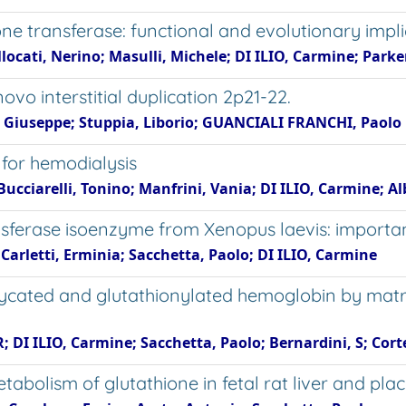
one transferase: functional and evolutionary impli
 Allocati, Nerino; Masulli, Michele; DI ILIO, Carmine; Parke
ovo interstitial duplication 2p21-22.
se, Giuseppe; Stuppia, Liborio; GUANCIALI FRANCHI, Paolo
or hemodialysis
ucciarelli, Tonino; Manfrini, Vania; DI ILIO, Carmine; Al
sferase isoenzyme from Xenopus laevis: importanc
Carletti, Erminia; Sacchetta, Paolo; DI ILIO, Carmine
lycated and glutathionylated hemoglobin by matri
 DI ILIO, Carmine; Sacchetta, Paolo; Bernardini, S; Cortes
tabolism of glutathione in fetal rat liver and pla