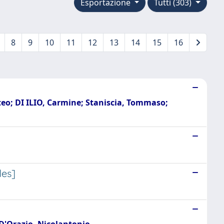
Esportazione
Tutti (303)
8
9
10
11
12
13
14
15
16
teo; DI ILIO, Carmine; Staniscia, Tommaso;
les]