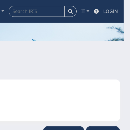
a
IT
LOGIN