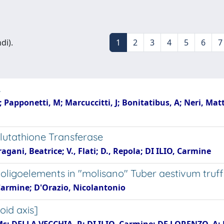
di).
1
2
3
4
5
6
7
.
Papponetti, M; Marcuccitti, J; Bonitatibus, A; Neri, Mat
Glutathione Transferase
agani, Beatrice; V., Flati; D., Repola; DI ILIO, Carmine
oligoelements in "molisano" Tuber aestivum truff
 Carmine; D'Orazio, Nicolantonio
id axis]