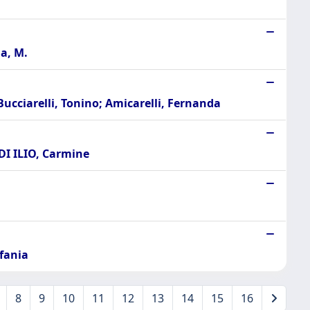
da, M.
cciarelli, Tonino; Amicarelli, Fernanda
 DI ILIO, Carmine
efania
8
9
10
11
12
13
14
15
16