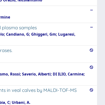
D'Orazio, Nicolantonio
armine
d plasma samples
lo; Candiano, G; Ghiggeri, Gm; Lugaresi,
rases.
osmo, Rossi; Saverio, Alberti; DI ILIO, Carmine;
ments in veal calves by MALDI-TOF-MS
ia, C; Urbani, A.