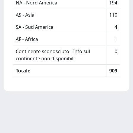
NA - Nord America
194
AS - Asia
110
SA - Sud America
4
AF - Africa
1
Continente sconosciuto - Info sul
0
continente non disponibili
Totale
909
Powered by
IRIS
-
about IRIS
-
Utilizzo dei cookie
Copyright © 2026