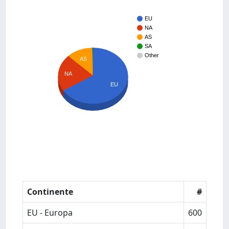
EU
NA
AS
SA
Other
AS
NA
EU
Continente
#
EU - Europa
600