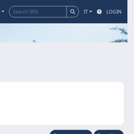
a
IT
LOGIN