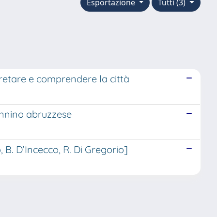
Esportazione
Tutti (3)
tare e comprendere la città
pennino abruzzese
 B. D’Incecco, R. Di Gregorio]