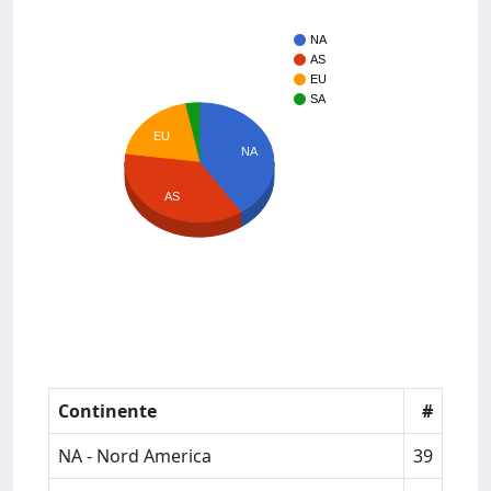
NA
AS
EU
SA
EU
NA
AS
Continente
#
NA - Nord America
39