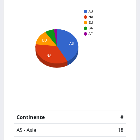
AS
NA
EU
SA
AF
EU
AS
NA
Continente
#
AS - Asia
18