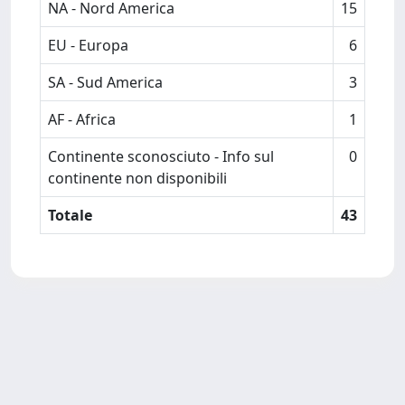
NA - Nord America
15
EU - Europa
6
SA - Sud America
3
AF - Africa
1
Continente sconosciuto - Info sul
0
continente non disponibili
Totale
43
Powered by
IRIS
-
about IRIS
-
Utilizzo dei cookie
Copyright © 2026