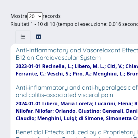
Mostra
records
Risultati 1 - 10 di 10 (tempo di esecuzione: 0.016 second
Anti-Inflammatory and Vasorelaxant Effect
B12 on Cardiovascular System
2023-01-01 Recinella, L.; Libero, M. L.; Citi, V.; Chi
Ferrante, C.; Veschi, S.; Piro, A.; Menghini, L.; Brun
Anti‐inflammatory and anti‐hyperalgesic eff
and colitis‐associated visceral pain
2024-01-01 Libero, Maria Loreta; Lucarini, Elena; 
Nilofar, Nilofar; Orlando, Giustino; Generali, Dan
Claudio; Menghini, Luigi; di Simone, Simonetta Cri
Beneficial Effects Induced by a Proprieta