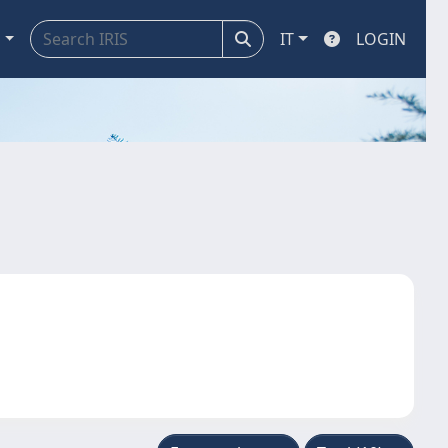
a
IT
LOGIN