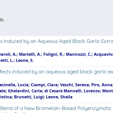
i).
s Induced by an Aqueous Aged Black Garlic Extra
avaroli, A.; Martelli, A.; Foligni, R.; Mannozzi, C.; Acquavi
etti, L.; Leone, S.
ects induced by an aqueous aged black garlic extr
Recinella, Lucia; Ciampi, Clara; Veschi, Serena; Piro, Ann
iele; Ghelardini, Carla; di Cesare Mannelli, Lorenzo; Mon
stina; Brunetti, Luigi; Leone, Sheila
ry Blend of a New Bromelain-Based Polyenzymatic 