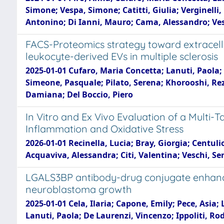
Simone; Vespa, Simone; Catitti, Giulia; Verginell
Antonino; Di Ianni, Mauro; Cama, Alessandro; Ve
FACS-Proteomics strategy toward extracellula
leukocyte-derived EVs in multiple sclerosis
2025-01-01 Cufaro, Maria Concetta; Lanuti, Paola; 
Simeone, Pasquale; Pilato, Serena; Khorooshi, Reza 
Damiana; Del Boccio, Piero
In Vitro and Ex Vivo Evaluation of a Multi-T
Inflammation and Oxidative Stress
2026-01-01 Recinella, Lucia; Bray, Giorgia; Centul
Acquaviva, Alessandra; Citi, Valentina; Veschi, Se
LGALS3BP antibody-drug conjugate enhance
neuroblastoma growth
2025-01-01 Cela, Ilaria; Capone, Emily; Pece, Asia
Lanuti, Paola; De Laurenzi, Vincenzo; Ippoliti, Rod