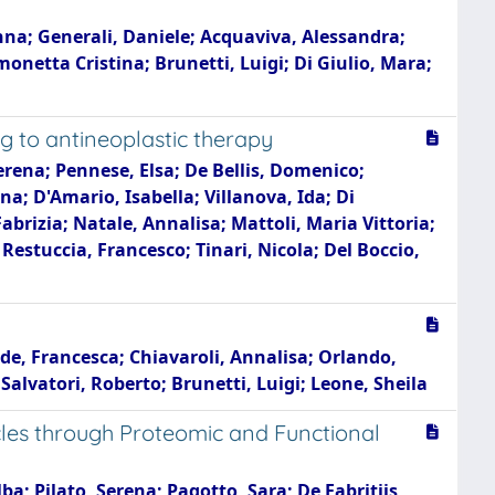
 Anna; Generali, Daniele; Acquaviva, Alessandra;
monetta Cristina; Brunetti, Luigi; Di Giulio, Mara;
ng to antineoplastic therapy
Serena; Pennese, Elsa; De Bellis, Domenico;
na; D'Amario, Isabella; Villanova, Ida; Di
abrizia; Natale, Annalisa; Mattoli, Maria Vittoria;
Restuccia, Francesco; Tinari, Nicola; Del Boccio,
ede, Francesca; Chiavaroli, Annalisa; Orlando,
Salvatori, Roberto; Brunetti, Luigi; Leone, Sheila
cles through Proteomic and Functional
ba; Pilato, Serena; Pagotto, Sara; De Fabritiis,