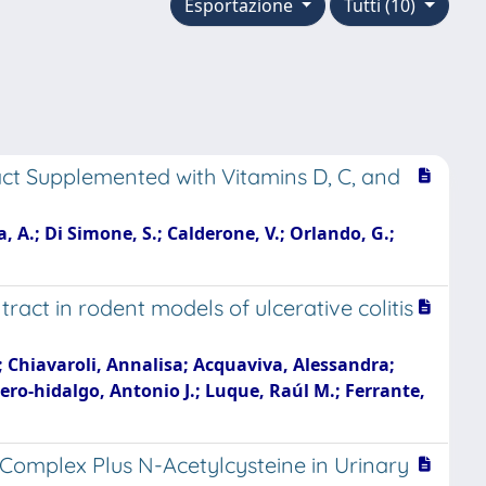
Esportazione
Tutti (10)
ct Supplemented with Vitamins D, C, and
va, A.; Di Simone, S.; Calderone, V.; Orlando, G.;
act in rodent models of ulcerative colitis
a; Chiavaroli, Annalisa; Acquaviva, Alessandra;
tero‐hidalgo, Antonio J.; Luque, Raúl M.; Ferrante,
Complex Plus N-Acetylcysteine in Urinary