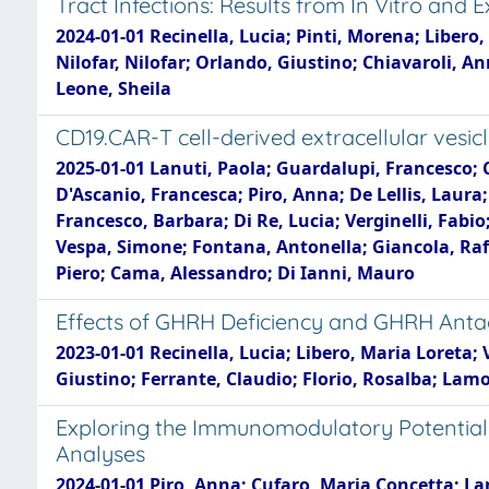
Tract Infections: Results from In Vitro and E
2024-01-01 Recinella, Lucia; Pinti, Morena; Libero,
Nilofar, Nilofar; Orlando, Giustino; Chiavaroli, An
Leone, Sheila
CD19.CAR-T cell-derived extracellular vesicl
2025-01-01 Lanuti, Paola; Guardalupi, Francesco; C
D'Ascanio, Francesca; Piro, Anna; De Lellis, Laura
Francesco, Barbara; Di Re, Lucia; Verginelli, Fabi
Vespa, Simone; Fontana, Antonella; Giancola, Raffa
Piero; Cama, Alessandro; Di Ianni, Mauro
Effects of GHRH Deficiency and GHRH Anta
2023-01-01 Recinella, Lucia; Libero, Maria Loreta;
Giustino; Ferrante, Claudio; Florio, Rosalba; Lamol
Exploring the Immunomodulatory Potential 
Analyses
2024-01-01 Piro, Anna; Cufaro, Maria Concetta; Lanu