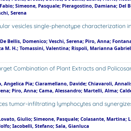
i, Fabio; Simeone, Pasquale; Pieragostino, Damiana; Del 
schi, Serena
r vesicles single-phenotype characterization in b
De Bellis, Domenico; Veschi, Serena; Piro, Anna; Fontana
M. H.; Tomassini, Valentina; Rispoli, Marianna Gabriella;
arget Combination of Plant Extracts and Policosano
io, Angelica Pia; Ciaramellano, Davide; Chiavaroli, Annal
rena; Piro, Anna; Cama, Alessandro; Martelli, Alma; Cald
s tumor-infiltrating lymphocytes and synergizes
; Lovato, Giulio; Simeone, Pasquale; Colasante, Martina; 
olfo; Iacobelli, Stefano; Sala, Gianluca