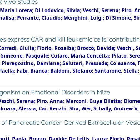
x Vivo Studies
 Maria Loreta; Di Lodovico, Silvia; Veschi, Serena; Piro,
nalisa; Ferrante, Claudio; Menghini, Luigi; Di Simone, Si
es express CAR and kill leukemic cells, contributi
orradi, Giulia; Florio, Rosalba; Brocco, Davide; Veschi, 
; Simeone, Pasquale; Cufaro, Maria Concetta; Pilato, Sere
o; Pieragostino, Damiana; Salutari, Pressede; Colasante, F
ella; Fabi, Bianca; Baldoni, Stefano; Santarone, Stella; 
gonism on Emotional Disorders in Mice
 Veschi, Serena; Piro, Anna; Marconi, Guya Diletta; Diom
inara, Alessia; Cai, Renzhi; Sha, Wei; Schally, Andrew V; 
of Pancreatic Cancer-Derived Extracellular Vesi
ti, Paola; Brocco, Davide; De Lellis, Laura; Florio, Rosal