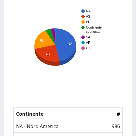
NA
AS
EU
Continente
sconos…
SA
EU
AF
NA
OC
AS
Continente
#
NA - Nord America
986