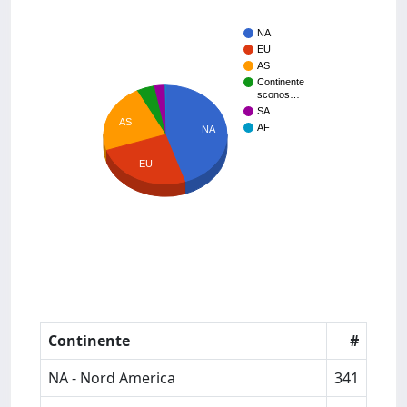
NA
EU
AS
Continente
sconos…
SA
AS
AF
NA
EU
Continente
#
NA - Nord America
341