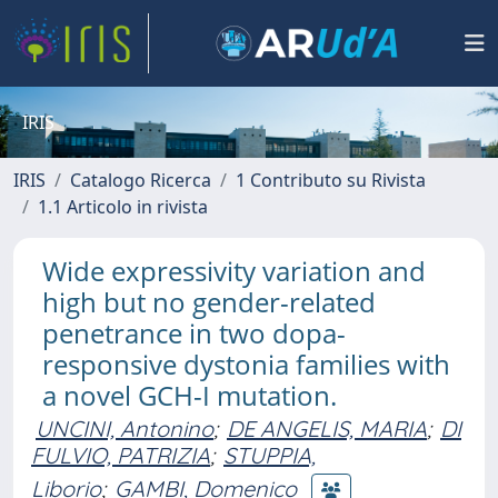
IRIS
IRIS
Catalogo Ricerca
1 Contributo su Rivista
1.1 Articolo in rivista
Wide expressivity variation and
high but no gender-related
penetrance in two dopa-
responsive dystonia families with
a novel GCH-I mutation.
UNCINI, Antonino
;
DE ANGELIS, MARIA
;
DI
FULVIO, PATRIZIA
;
STUPPIA,
Liborio
;
GAMBI, Domenico