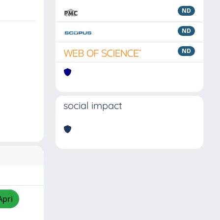
ND
ND
ND
social impact
Apri