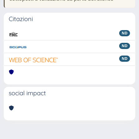
Citazioni
ND
ND
ND
social impact