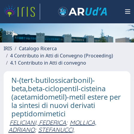
IRIS
IRIS
Catalogo Ricerca
4 Contributo in Atti di Convegno (Proceeding)
4.1 Contributo in Atti di convegno
N-(tert-butilossicarbonil)-
beta,beta-ciclopentil-cisteina
(acetamidometil)-metil estere per
la sintesi di nuovi derivati
peptidomimetici
FELICIANI, FEDERICA
;
MOLLICA,
ADRIANO
;
STEFANUCCI,