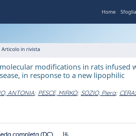
Home
Sfogli
 Articolo in rivista
lecular modifications in rats infused 
isease, in response to a new lipophilic
O, ANTONIA
;
PESCE, MIRKO
;
SOZIO, Piera
;
CERA
eda completa (DC)