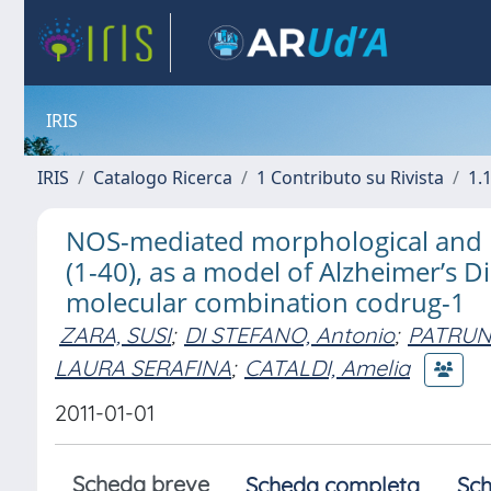
IRIS
IRIS
Catalogo Ricerca
1 Contributo su Rivista
1.1
NOS-mediated morphological and mo
(1-40), as a model of Alzheimer’s D
molecular combination codrug-1
ZARA, SUSI
;
DI STEFANO, Antonio
;
PATRUN
LAURA SERAFINA
;
CATALDI, Amelia
2011-01-01
Scheda breve
Scheda completa
Sch