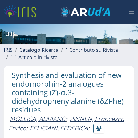
IRIS
IRIS
Catalogo Ricerca
1 Contributo su Rivista
1.1 Articolo in rivista
Synthesis and evaluation of new
endomorphin-2 analogues
containing (Z)-α,β-
didehydrophenylalanine (δZPhe)
residues
MOLLICA, ADRIANO
;
PINNEN, Francesco
Enrico
;
FELICIANI, FEDERICA
;