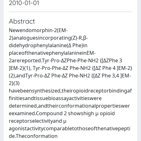
2010-01-01
Abstract
Newendomorphin-2(EM-
2)analoguesincorporating(Z)-R,β-
didehydrophenylalanine(Δ Phe)in
placeofthenativephenylalanineinEM-
2arereported.Tyr-Pro-ΔZPhe-Phe-NH2 {[ΔZPhe 3
]EM-2}(1), Tyr-Pro-Phe-ΔZ Phe-NH2 {[ΔZ Phe 4 ]EM-2}
(2),andTyr-Pro-ΔZ Phe-ΔZ Phe-NH2 {[ΔZ Phe 3,4 ]EM-
2}(3)
havebeensynthesized,theiropioidreceptorbindingaf
finitiesandtissuebioassayactivitieswere
determined,andtheirconformationalpropertieswer
eexamined.Compound 2 showshigh μ opioid
receptorselectivityand μ
agonistactivitycomparabletothoseofthenativepepti
de.Theconformation