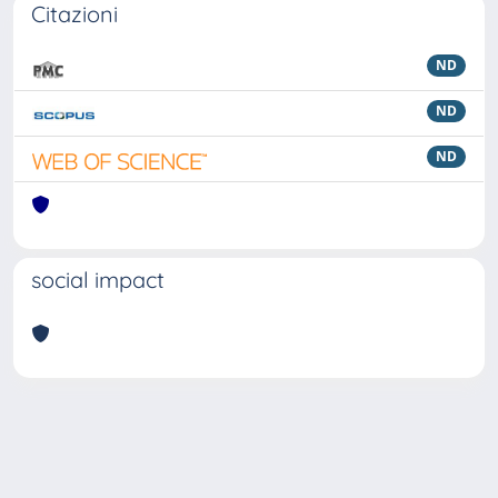
Citazioni
ND
ND
ND
social impact
Powered by
IRIS
-
about IRIS
-