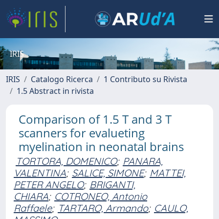
IRIS
IRIS
Catalogo Ricerca
1 Contributo su Rivista
1.5 Abstract in rivista
Comparison of 1.5 T and 3 T
scanners for evalueting
myelination in neonatal brains
TORTORA, DOMENICO
;
PANARA,
VALENTINA
;
SALICE, SIMONE
;
MATTEI,
PETER ANGELO
;
BRIGANTI,
CHIARA
;
COTRONEO, Antonio
Raffaele
;
TARTARO, Armando
;
CAULO,