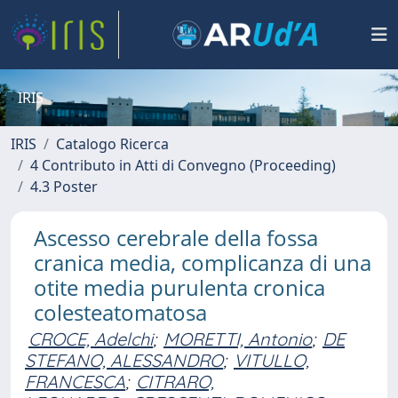
IRIS
IRIS
Catalogo Ricerca
4 Contributo in Atti di Convegno (Proceeding)
4.3 Poster
Ascesso cerebrale della fossa
cranica media, complicanza di una
otite media purulenta cronica
colesteatomatosa
CROCE, Adelchi
;
MORETTI, Antonio
;
DE
STEFANO, ALESSANDRO
;
VITULLO,
FRANCESCA
;
CITRARO,