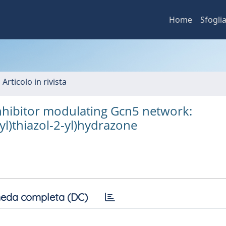
Home
Sfogli
 Articolo in rivista
inhibitor modulating Gcn5 network:
yl)thiazol-2-yl)hydrazone
eda completa (DC)