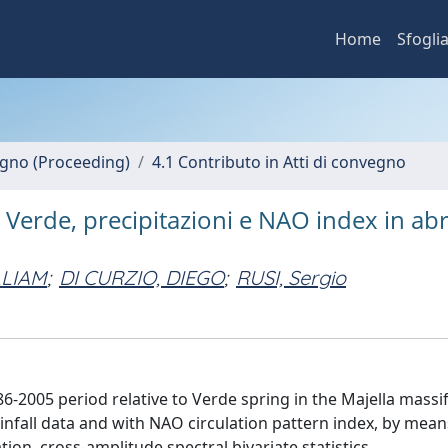
Home
Sfogli
vegno (Proceeding)
4.1 Contributo in Atti di convegno
e Verde, precipitazioni e NAO index in ab
LLIAM
;
DI CURZIO, DIEGO
;
RUSI, Sergio
86-2005 period relative to Verde spring in the Majella massif
infall data and with NAO circulation pattern index, by mean
ion, cross-amplitude spectral bivariate statistics.