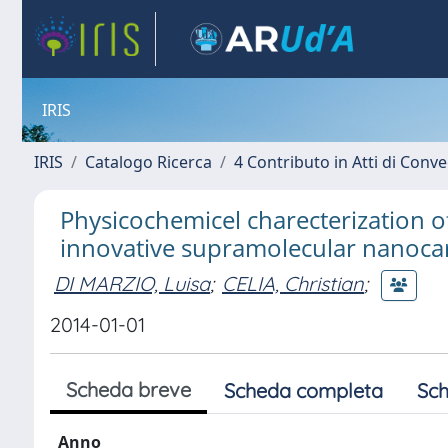
IRIS
IRIS
Catalogo Ricerca
4 Contributo in Atti di Con
Physicochemicel charecterization of
innovative supramolecular nanocar
DI MARZIO, Luisa
;
CELIA, Christian
;
2014-01-01
Scheda breve
Scheda completa
Sch
Anno