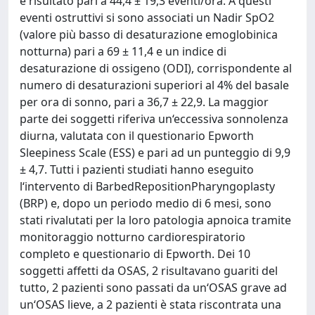
è risultato pari a 44,4 ± 19,3 eventi/ora. A questi
eventi ostruttivi si sono associati un Nadir SpO2
(valore più basso di desaturazione emoglobinica
notturna) pari a 69 ± 11,4 e un indice di
desaturazione di ossigeno (ODI), corrispondente al
numero di desaturazioni superiori al 4% del basale
per ora di sonno, pari a 36,7 ± 22,9. La maggior
parte dei soggetti riferiva un‘eccessiva sonnolenza
diurna, valutata con il questionario Epworth
Sleepiness Scale (ESS) e pari ad un punteggio di 9,9
± 4,7. Tutti i pazienti studiati hanno eseguito
l‘intervento di BarbedRepositionPharyngoplasty
(BRP) e, dopo un periodo medio di 6 mesi, sono
stati rivalutati per la loro patologia apnoica tramite
monitoraggio notturno cardiorespiratorio
completo e questionario di Epworth. Dei 10
soggetti affetti da OSAS, 2 risultavano guariti del
tutto, 2 pazienti sono passati da un‘OSAS grave ad
un‘OSAS lieve, a 2 pazienti è stata riscontrata una