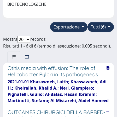
BIOTECNOLOGICHE
Esportazione
Tutti (6)
Mostra
records
Risultati 1 - 6 di 6 (tempo di esecuzione: 0.005 secondi).
Otitis media with effusion: The role of
Helicobacter Pylori in its pathogenesis
2021-01-01 Khasawneh, Laith; Khassawneh, Adi
H.; Kheirallah, Khalid A.; Neri, Giampiero;
Pignatelli, Giulio; Al-Balas, Hasan Ibrahim;
Martinotti, Stefano; Al-Mistarehi, Abdel-Hameed
OUTCAMES CHIRURGICI DELLA BARBED-