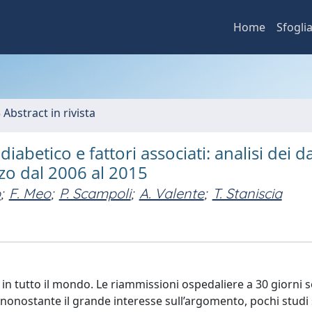
Home
Sfogli
 Abstract in rivista
iabetico e fattori associati: analisi dei da
zo dal 2006 al 2015
o
;
F. Meo
;
P. Scampoli
;
A. Valente
;
T. Staniscia
 in tutto il mondo. Le riammissioni ospedaliere a 30 giorni
e, nonostante il grande interesse sull’argomento, pochi studi