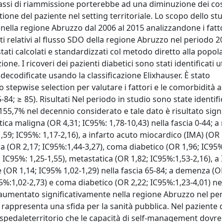
 tassi di riammissione porterebbe ad una diminuzione dei cos
ione del paziente nel setting territoriale. Lo scopo dello st
i nella regione Abruzzo dal 2006 al 2015 analizzandone i fatt
dati relativi al flusso SDO della regione Abruzzo nel periodo 
tati calcolati e standardizzati col metodo diretto alla popol
one. I ricoveri dei pazienti diabetici sono stati identificati 
decodificate usando la classificazione Elixhauser. È stato
epwise selection per valutare i fattori e le comorbidità as
65-84; ≥ 85). Risultati Nel periodo in studio sono state identif
155,7% nel decennio considerato e tale dato è risultato signi
stica maligna (OR 4,31; IC95%: 1,78-10,43) nella fascia 0-44; a
,59; IC95%: 1,17-2,16), a infarto acuto miocardico (IMA) (OR 
a (OR 2,17; IC95%:1,44-3,27), coma diabetico (OR 1,96; IC95%
; IC95%: 1,25-1,55), metastatica (OR 1,82; IC95%:1,53-2,16), 
re (OR 1,14; IC95% 1,02-1,29) nella fascia 65-84; a demenza (O
5%:1,02-2,73) e coma diabetico (OR 2,22; IC95%:1,23-4,01) nel
 è aumentato significativamente nella regione Abruzzo nel pe
rappresenta una sfida per la sanità pubblica. Nel paziente 
pedaleterritorio che le capacità di self-management dovr