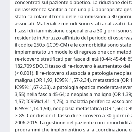
concentrati sul paziente diabetico. La riduzione dei
dell’assistenza sanitaria con una più appropriata gest
stato calcolare il trend delle riammissioni a 30 giorn
associati. Materiali e metodi Sono stati analizzati i 
I tassi di riammissione ospedaliera a 30 giorni sono s
residente in Abruzzo all’inizio del periodo di osservazi
il codice 250.x (ICD9-CM) e le comorbidità sono state 
implementato un modello di regressione con metodo st
re-ricovero stratificati per fasce di età (0-44; 45-64; 
182.709 SDO. Il tasso di re-ricovero è aumentato del 
(< 0,001). Il re-ricovero si associa a patologia neopla
maligna (OR 1,92; IC95%:1,57-2,34), metastatica (OR 1
IC95%:1,67-2,33), a patologia epatica moderata-sever
3,55) nella fascia 45-64; a neoplasia maligna (OR 1,39
1,57; IC95%:1,41- 1,75), a malattia periferica vascola
IC95%:1,14-1,94), neoplasia metastatica (OR 1,66; IC9
≥ 85. Conclusioni Il tasso di re-ricovero a 30 giorni
2006-2015. La gestione del paziente con comorbidità 
programmi che implementino sia la coordinazione os