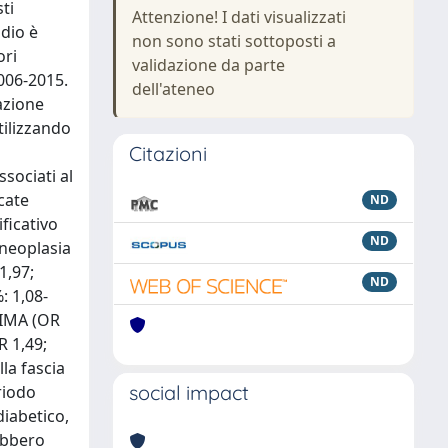
ti
Attenzione! I dati visualizzati
udio è
non sono stati sottoposti a
ori
validazione da parte
2006-2015.
dell'ateneo
azione
utilizzando
Citazioni
sociati al
icate
ND
ficativo
ND
 neoplasia
1,97;
ND
: 1,08-
a IMA (OR
R 1,49;
la fascia
social impact
riodo
diabetico,
ebbero