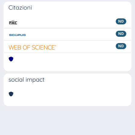
Citazioni
ND
ND
ND
social impact