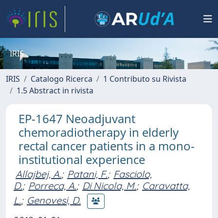
IRIS
IRIS
Catalogo Ricerca
1 Contributo su Rivista
1.5 Abstract in rivista
EP-1647 Neoadjuvant
chemoradiotherapy in elderly
rectal cancer patients in a mono-
institutional experience
Allajbej, A.
;
Patani, F.
;
Fasciolo,
D.
;
Porreca, A.
;
Di Nicola, M.
;
Caravatta,
L.
;
Genovesi, D.