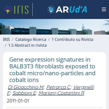
IRIS
IRIS
Catalogo Ricerca
1 Contributo su Rivista
1.5 Abstract in rivista
Gene expression signatures in
BALB3T3 fibroblasts exposed to
cobalt micro/nano-particles and
cobalt ions
Di Gioacchino M
;
Petrarca C
;
Verginelli
F
;
Sabbioni E
;
Mariani-Costantini R
2011-01-01