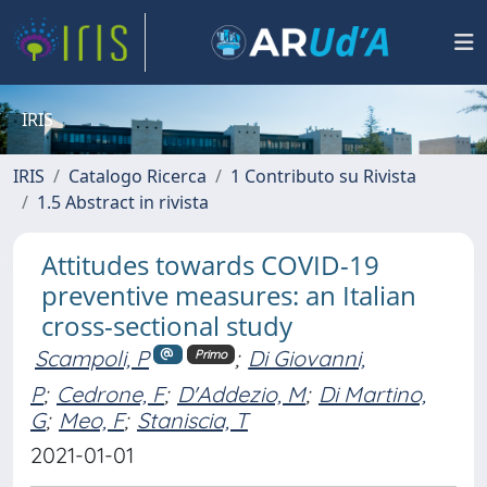
IRIS
IRIS
Catalogo Ricerca
1 Contributo su Rivista
1.5 Abstract in rivista
Attitudes towards COVID-19
preventive measures: an Italian
cross-sectional study
Scampoli, P
;
Di Giovanni,
Primo
P
;
Cedrone, F
;
D'Addezio, M
;
Di Martino,
G
;
Meo, F
;
Staniscia, T
2021-01-01