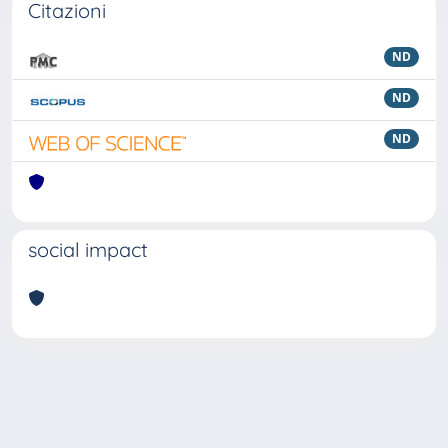
Citazioni
ND
ND
ND
social impact
Powered by
IRIS
-
about IRIS
-