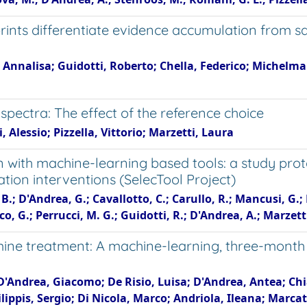
ints differentiate evidence accumulation from s
, Annalisa; Guidotti, Roberto; Chella, Federico; Michelm
spectra: The effect of the reference choice
 Alessio; Pizzella, Vittorio; Marzetti, Laura
with machine-learning based tools: a study prot
tion interventions (SelecTool Project)
B.; D'Andrea, G.; Cavallotto, C.; Carullo, R.; Mancusi, G.;
ico, G.; Perrucci, M. G.; Guidotti, R.; D'Andrea, A.; Marzetti
mine treatment: A machine-learning, three-month
'Andrea, Giacomo; De Risio, Luisa; D'Andrea, Antea; Chia
lippis, Sergio; Di Nicola, Marco; Andriola, Ileana; Marcati