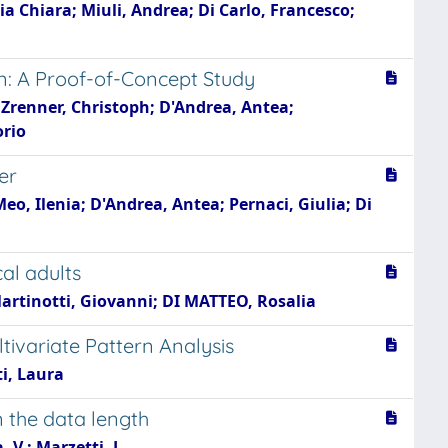
a Chiara; Miuli, Andrea; Di Carlo, Francesco;
n: A Proof-of-Concept Study
 Zrenner, Christoph; D'Andrea, Antea;
orio
er
eo, Ilenia; D'Andrea, Antea; Pernaci, Giulia; Di
cal adults
Martinotti, Giovanni; DI MATTEO, Rosalia
ivariate Pattern Analysis
ti, Laura
 the data length
, V.; Marzetti, L.