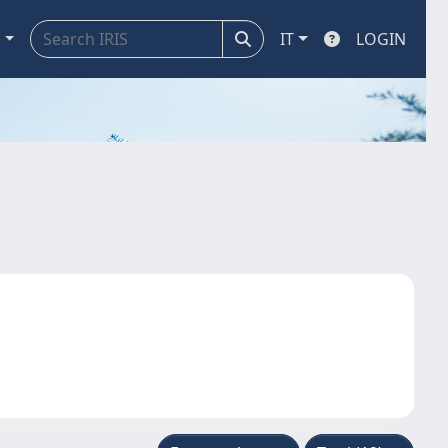
a
IT
LOGIN