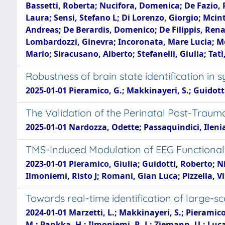
Bassetti, Roberta; Nucifora, Domenica; De Fazio, 
Laura; Sensi, Stefano L; Di Lorenzo, Giorgio; Mcin
Andreas; De Berardis, Domenico; De Filippis, Rena
Lombardozzi, Ginevra; Incoronata, Mare Lucia; Mot
Mario; Siracusano, Alberto; Stefanelli, Giulia; Tatì
Robustness of brain state identification 
2025-01-01 Pieramico, G.; Makkinayeri, S.; Guidotti, R
The Validation of the Perinatal Post-Trauma
2025-01-01 Nardozza, Odette; Passaquindici, Ilenia
TMS-Induced Modulation of EEG Functional C
2023-01-01 Pieramico, Giulia; Guidotti, Roberto; N
Ilmoniemi, Risto J; Romani, Gian Luca; Pizzella, Vi
Towards real-time identification of large-s
2024-01-01 Marzetti, L.; Makkinayeri, S.; Pieramico,
M.; Pankka, H.; Ilmoniemi, R. J.; Ziemann, U.; Luca