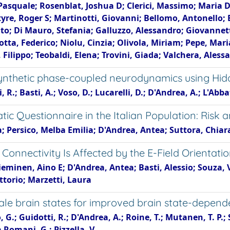
Pasquale; Rosenblat, Joshua D; Clerici, Massimo; Maria D
tyre, Roger S; Martinotti, Giovanni; Bellomo, Antonello;
to; Di Mauro, Stefania; Galluzzo, Alessandro; Giovannett
ta, Federico; Niolu, Cinzia; Olivola, Miriam; Pepe, Mari
, Filippo; Teobaldi, Elena; Trovini, Giada; Valchera, Aless
in synthetic phase-coupled neurodynamics using H
.; Basti, A.; Voso, D.; Lucarelli, D.; D'Andrea, A.; L'Abbate
tic Questionnaire in the Italian Population: Risk 
; Persico, Melba Emilia; D'Andrea, Antea; Suttora, Chiara
onnectivity Is Affected by the E-Field Orientati
ieminen, Aino E; D'Andrea, Antea; Basti, Alessio; Souza, 
ttorio; Marzetti, Laura
cale brain states for improved brain state-depend
 G.; Guidotti, R.; D'Andrea, A.; Roine, T.; Mutanen, T. P.; 
 Romani, G.; Pizzella, V.