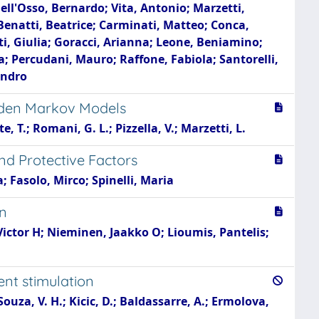
ell'Osso, Bernardo; Vita, Antonio; Marzetti,
 Benatti, Beatrice; Carminati, Matteo; Conca,
i, Giulia; Goracci, Arianna; Leone, Beniamino;
a; Percudani, Mauro; Raffone, Fabiola; Santorelli,
andro
idden Markov Models
, T.; Romani, G. L.; Pizzella, V.; Marzetti, L.
and Protective Factors
; Fasolo, Mirco; Spinelli, Maria
on
Victor H; Nieminen, Jaakko O; Lioumis, Pantelis;
ent stimulation
Souza, V. H.; Kicic, D.; Baldassarre, A.; Ermolova,