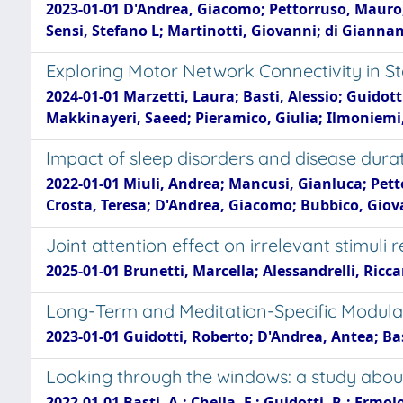
2023-01-01 D'Andrea, Giacomo; Pettorruso, Mauro; 
Sensi, Stefano L; Martinotti, Giovanni; di Giann
Exploring Motor Network Connectivity in S
2024-01-01 Marzetti, Laura; Basti, Alessio; Guido
Makkinayeri, Saeed; Pieramico, Giulia; Ilmoniemi, 
Impact of sleep disorders and disease durat
2022-01-01 Miuli, Andrea; Mancusi, Gianluca; Petto
Crosta, Teresa; D'Andrea, Giacomo; Bubbico, Gio
Joint attention effect on irrelevant stimuli 
2025-01-01 Brunetti, Marcella; Alessandrelli, Ric
Long-Term and Meditation-Specific Modulat
2023-01-01 Guidotti, Roberto; D'Andrea, Antea; Bast
Looking through the windows: a study abou
2022-01-01 Basti, A.; Chella, F.; Guidotti, R.; Ermol