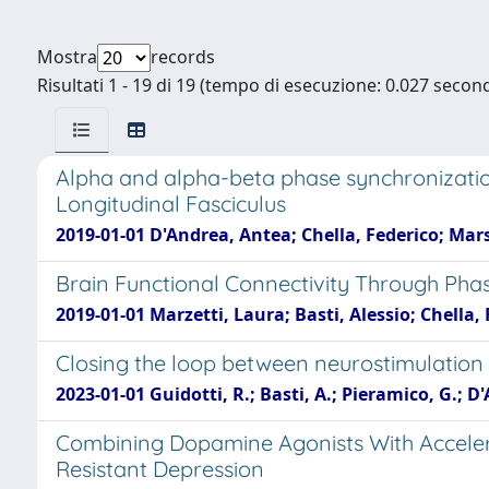
Mostra
records
Risultati 1 - 19 di 19 (tempo di esecuzione: 0.027 second
Alpha and alpha-beta phase synchronization
Longitudinal Fasciculus
2019-01-01 D'Andrea, Antea; Chella, Federico; Mars
Brain Functional Connectivity Through Pha
2019-01-01 Marzetti, Laura; Basti, Alessio; Chella, 
Closing the loop between neurostimulation
2023-01-01 Guidotti, R.; Basti, A.; Pieramico, G.; D'
Combining Dopamine Agonists With Accelera
Resistant Depression