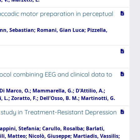
accadic motor preparation in perceptual
ann, Sebastian; Romani, Gian Luca; Pizzella,
ocol combining EEG and clinical data to
 Di Marco, O.; Mammarella, G.; D'Attilio, A.;
, L.; Zoratto, F.; Dell'Osso, B. M.; Martinotti, G.
 study in Treatment-Resistant Depression
ppini, Stefania; Carullo, Rosalba; Barlati,
li, Matteo; Nicolò, Giuseppe; Martiadis, Vassilis;