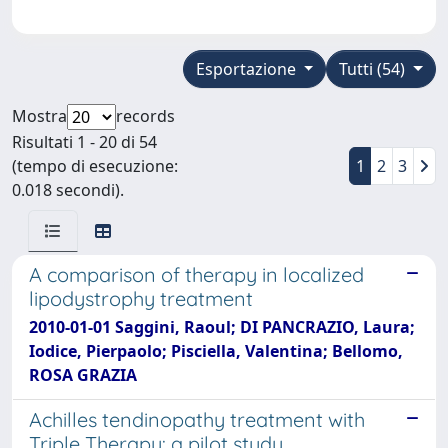
Esportazione
Tutti (54)
Mostra
records
Risultati 1 - 20 di 54
(tempo di esecuzione:
1
2
3
0.018 secondi).
A comparison of therapy in localized
lipodystrophy treatment
2010-01-01 Saggini, Raoul; DI PANCRAZIO, Laura;
Iodice, Pierpaolo; Pisciella, Valentina; Bellomo,
ROSA GRAZIA
Achilles tendinopathy treatment with
Triple Therapy: a pilot study.