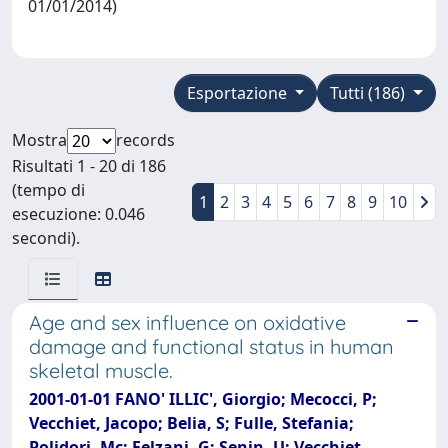
01/01/2014)
Esportazione
Tutti (186)
Mostra
records
Risultati 1 - 20 di 186
(tempo di
1
2
3
4
5
6
7
8
9
10
esecuzione: 0.046
secondi).
Age and sex influence on oxidative
damage and functional status in human
skeletal muscle.
2001-01-01 FANO' ILLIC', Giorgio; Mecocci, P;
Vecchiet, Jacopo; Belia, S; Fulle, Stefania;
Polidori, Mc; Felzani, G; Senin, U; Vecchiet,