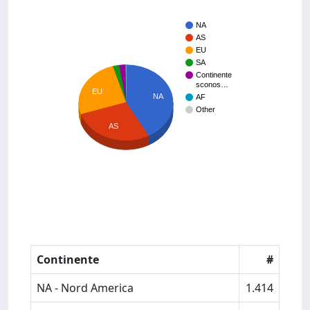
NA
AS
EU
SA
Continente
sconos…
EU
NA
AF
Other
AS
Continente
#
NA - Nord America
1.414