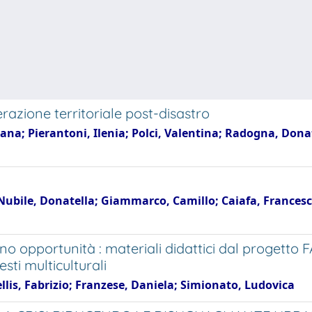
erazione territoriale post-disastro
ana; Pierantoni, Ilenia; Polci, Valentina; Radogna, Dona
 Nubile, Donatella; Giammarco, Camillo; Caiafa, Francesca
ano opportunità : materiali didattici dal progetto
sti multiculturali
ellis, Fabrizio; Franzese, Daniela; Simionato, Ludovica