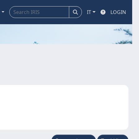
a
IT
LOGIN