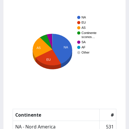
NA
EU
AS
Continente
sconos…
SA
NA
AF
AS
Other
EU
Continente
#
NA - Nord America
531