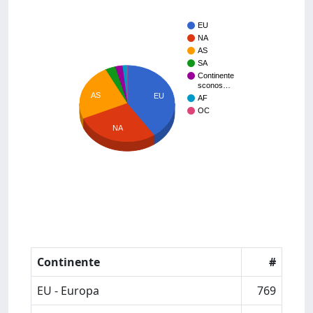
EU
NA
AS
SA
Continente
sconos…
AS
EU
AF
OC
NA
Continente
#
EU - Europa
769