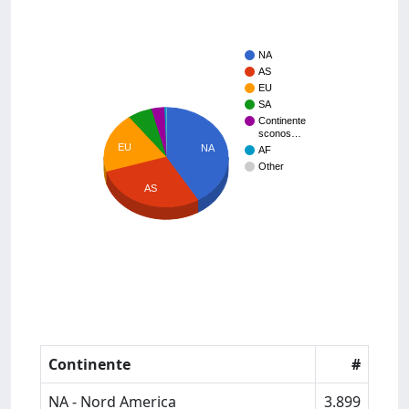
NA
AS
EU
SA
Continente
sconos…
EU
NA
AF
Other
AS
Continente
#
NA - Nord America
3.899