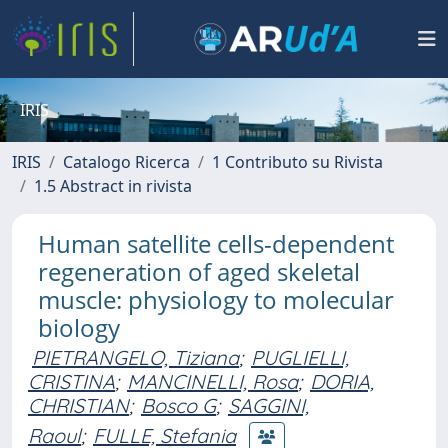
IRIS
IRIS
Catalogo Ricerca
1 Contributo su Rivista
1.5 Abstract in rivista
Human satellite cells-dependent
regeneration of aged skeletal
muscle: physiology to molecular
biology
PIETRANGELO, Tiziana
;
PUGLIELLI,
CRISTINA
;
MANCINELLI, Rosa
;
DORIA,
CHRISTIAN
;
Bosco G
;
SAGGINI,
Raoul
;
FULLE, Stefania