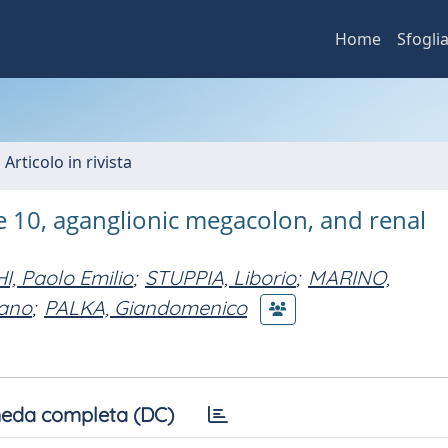
Home
Sfogli
 Articolo in rivista
10, aganglionic megacolon, and renal
, Paolo Emilio
;
STUPPIA, Liborio
;
MARINO,
ano
;
PALKA, Giandomenico
eda completa (DC)