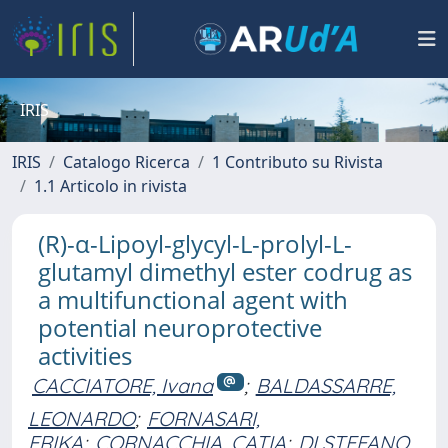
IRIS
IRIS
Catalogo Ricerca
1 Contributo su Rivista
1.1 Articolo in rivista
(R)-α-Lipoyl-glycyl-L-prolyl-L-
glutamyl dimethyl ester codrug as
a multifunctional agent with
potential neuroprotective
activities
CACCIATORE, Ivana
;
BALDASSARRE,
LEONARDO
;
FORNASARI,
ERIKA
;
CORNACCHIA, CATIA
;
DI STEFANO,