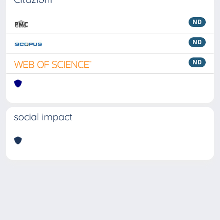
ND
ND
ND
social impact
Powered by
IRIS
-
about IRIS
-