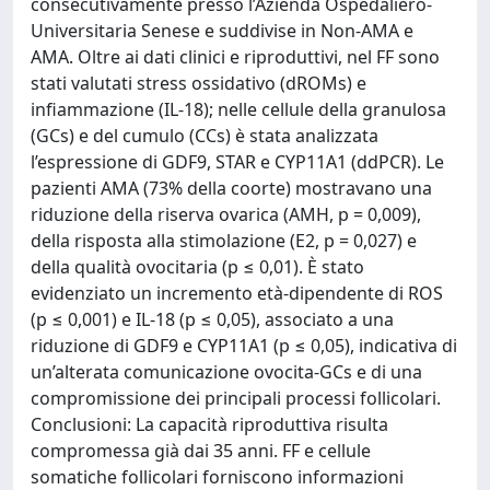
consecutivamente presso l’Azienda Ospedaliero-
Universitaria Senese e suddivise in Non-AMA e
AMA. Oltre ai dati clinici e riproduttivi, nel FF sono
stati valutati stress ossidativo (dROMs) e
infiammazione (IL-18); nelle cellule della granulosa
(GCs) e del cumulo (CCs) è stata analizzata
l’espressione di GDF9, STAR e CYP11A1 (ddPCR). Le
pazienti AMA (73% della coorte) mostravano una
riduzione della riserva ovarica (AMH, p = 0,009),
della risposta alla stimolazione (E2, p = 0,027) e
della qualità ovocitaria (p ≤ 0,01). È stato
evidenziato un incremento età-dipendente di ROS
(p ≤ 0,001) e IL-18 (p ≤ 0,05), associato a una
riduzione di GDF9 e CYP11A1 (p ≤ 0,05), indicativa di
un’alterata comunicazione ovocita-GCs e di una
compromissione dei principali processi follicolari.
Conclusioni: La capacità riproduttiva risulta
compromessa già dai 35 anni. FF e cellule
somatiche follicolari forniscono informazioni