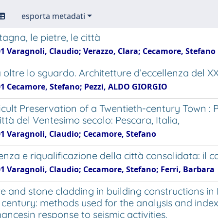
esporta metadati
gna, le pietre, le città
01 Varagnoli, Claudio; Verazzo, Clara; Cecamore, Stefano
oltre lo sguardo. Architetture d’eccellenza del XX
01 Cecamore, Stefano; Pezzi, ALDO GIORGIO
icult Preservation of a Twentieth-century Town : P
ittà del Ventesimo secolo: Pescara, Italia,
01 Varagnoli, Claudio; Cecamore, Stefano
za e riqualificazione della città consolidata: il c
01 Varagnoli, Claudio; Cecamore, Stefano; Ferri, Barbara
e and stone cladding in building constructions in L
h century: methods used for the analysis and ind
ancesin response to seismic activities.