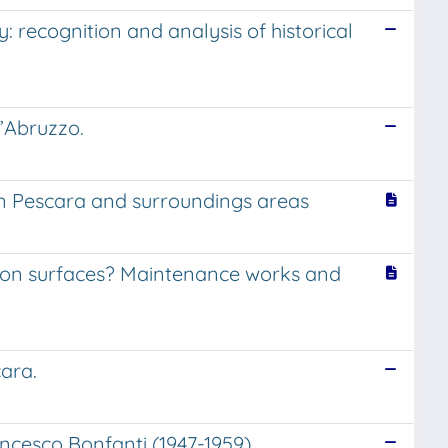
: recognition and analysis of historical
l’Abruzzo.
in Pescara and surroundings areas
e on surfaces? Maintenance works and
cara.
ancesco Bonfanti (1947-1959)