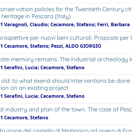
nservation policies for the Twentieth Century city
 heritage in Pescara (Italy)
01 Varagnoli, Claudio; Cecamore, Stefano; Ferri, Barbara
rospettive per nuovi beni culturali. Proposte per 
01 Cecamore, Stefano; Pezzi, ALDO GIORGIO
rate memory remains. The industrial archeology 
1 Serafini, Lucia; Cecamore, Stefano
old: to what exend should interventions be don
ion on an existing project
1 Serafini, Lucia; Cecamore, Stefano
al industry and plan of the town. The case of Pes
01 Cecamore, Stefano
truzione del castello di Miglianico ad opera di Fr