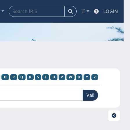
a
IT
LOGIN
O
P
Q
R
S
T
U
V
W
X
Y
Z