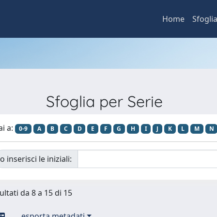
Home
Sfogli
Sfoglia per Serie
ai a:
0-9
A
B
C
D
E
F
G
H
I
J
K
L
M
N
o inserisci le iniziali:
ultati da 8 a 15 di 15
esporta metadati