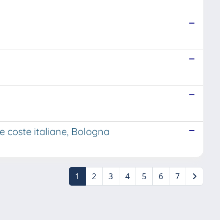
 e coste italiane, Bologna
1
2
3
4
5
6
7