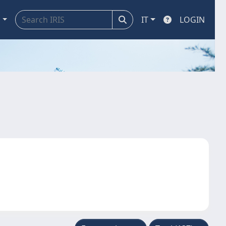
a
IT
LOGIN