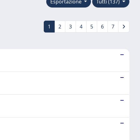
Esportazione
Tutti (137)
1
2
3
4
5
6
7