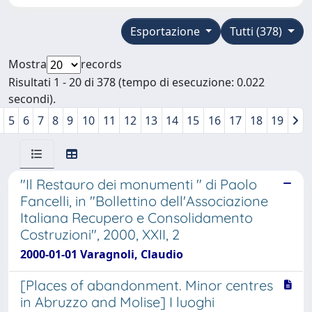
Esportazione
Tutti (378)
Mostra
records
Risultati 1 - 20 di 378 (tempo di esecuzione: 0.022
secondi).
5
6
7
8
9
10
11
12
13
14
15
16
17
18
19
"Il Restauro dei monumenti " di Paolo
Fancelli, in "Bollettino dell'Associazione
Italiana Recupero e Consolidamento
Costruzioni", 2000, XXII, 2
2000-01-01 Varagnoli, Claudio
[Places of abandonment. Minor centres
in Abruzzo and Molise] I luoghi