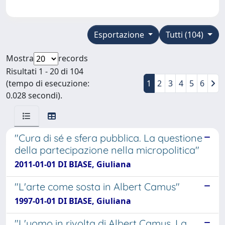
Esportazione
Tutti (104)
Mostra
records
Risultati 1 - 20 di 104
(tempo di esecuzione:
1
2
3
4
5
6
0.028 secondi).
"Cura di sé e sfera pubblica. La questione
della partecipazione nella micropolitica"
2011-01-01 DI BIASE, Giuliana
"L'arte come sosta in Albert Camus"
1997-01-01 DI BIASE, Giuliana
"L'uomo in rivolta di Albert Camus. La